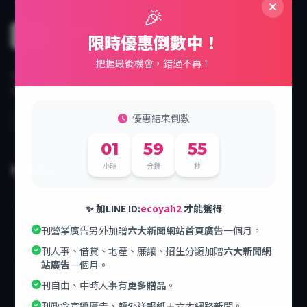
🎉
專業報紙廣告
111
限時優惠倒數中！
經綸廣告設計有限公司
把握最後機會，錯過不再！
自民國90年成立，超過二十年專業服務經驗，提供全台各大報紙廣
告刊登、新聞發佈等一站式媒體服務。
優惠結束倒數
01
59
55
小時
分鐘
秒
快速連結
首頁
✨ 加LINE ID:
ecoyah2
才能獲得
刊營業廣告另外加贈
六大新聞網站首頁廣告
一個月。
公司簡介
刊人事、借貸、地產、廉讓、招生分類加贈
六大新聞網
報紙廣告
站廣告
一個月。
新聞發佈
刊自由、中時人事有
更多贈品
。
刊政令宣導廣告，額外送報紙＋六大網路新聞。